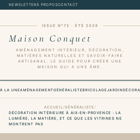
NEWSLETTER
À PROPOS
CONTACT
ISSUE N°72 · ÉTÉ 2026
Maison Conquet
AMÉNAGEMENT INTÉRIEUR, DÉCORATION,
MATIÈRES NATURELLES ET SAVOIR-FAIRE
ARTISANAL. LE GUIDE POUR CRÉER UNE
MAISON QUI A UNE ÂME.
À LA UNE
AMÉNAGEMENT
GÉNÉRALISTE
BRICOLAGE
JARDIN
DÉCORA
ACCUEIL
GÉNÉRALISTE
DÉCORATION INTÉRIEURE À AIX-EN-PROVENCE : LA
LUMIÈRE, LA MATIÈRE, ET CE QUE LES VITRINES NE
MONTRENT PAS