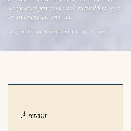
unique et un patrimoine architectural fort. Voici
les arbitrages qui comptent.
TEXTE
HUGO CONQUET
PUBLIÉ LE
11 MAI 2026
À retenir