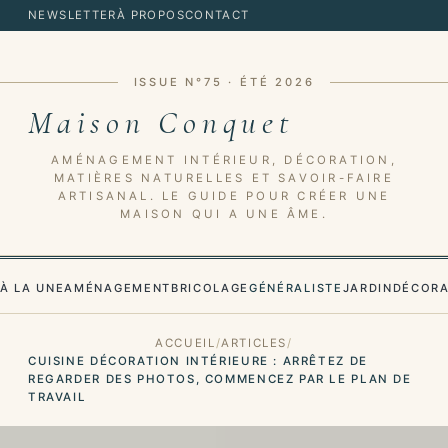
NEWSLETTER
À PROPOS
CONTACT
ISSUE N°75 · ÉTÉ 2026
Maison Conquet
AMÉNAGEMENT INTÉRIEUR, DÉCORATION,
MATIÈRES NATURELLES ET SAVOIR-FAIRE
ARTISANAL. LE GUIDE POUR CRÉER UNE
MAISON QUI A UNE ÂME.
À LA UNE
AMÉNAGEMENT
BRICOLAGE
GÉNÉRALISTE
JARDIN
DÉCORA
ACCUEIL
ARTICLES
CUISINE DÉCORATION INTÉRIEURE : ARRÊTEZ DE
REGARDER DES PHOTOS, COMMENCEZ PAR LE PLAN DE
TRAVAIL